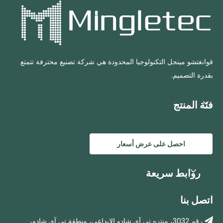
قوانغتشو مينجل التكنولوجيا المحدودة هي شركة تصنيع محترفة تتمتع
بقدرة التصميم.
فئة المنتج
احصل على عرض أسعار
روابط سريعة
اتصل بنا

رقم 3032، منتزه تي آي شادو الإبداعي، منطقة تي آي شادو،