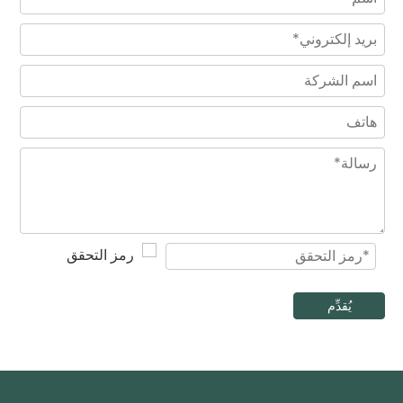
مروحة تهوية مضمنة كهربائية صامتة من النوع AC عالية السرعة
مروحة عادم كهربائية ذات شفرات من الفولاذ المقاوم للصدأ ذات ضغط عالي مع قناة
يُقدِّم