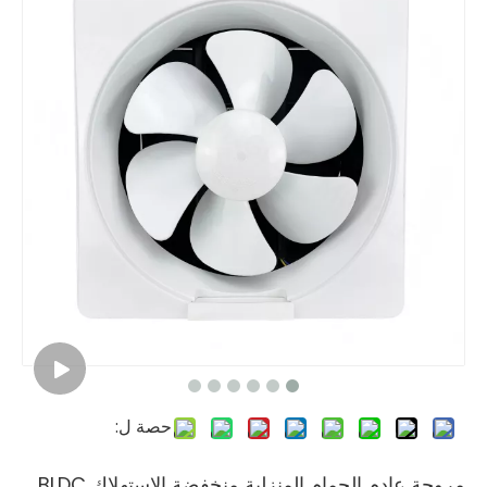
حصة ل:
مروحة عادم الحمام المنزلية منخفضة الاستهلاك BLDC