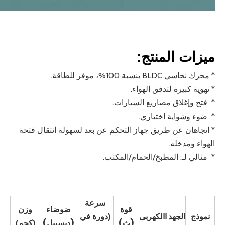
ميزات المنتج:
* محرك نحاسي BLDC بنسبة 100%، موفر للطاقة.
* تهوية كبيرة لتدفق الهواء.
* فتح وإغلاق مصاريع السيارات.
* ضوء وشواية اختياري.
* اتجاهان عن طريق جهاز التحكم عن بعد لسهولة انتقال فتحة
الهواء ومدخله.
* مثالي لـ: المطبخ/الحمام/المكتب.
سرعة
قوة
ضوضاء
وزن
الجهد االكهربى
نموذج
(دورة في
(ث)
(ديسيبل)
(كجم)