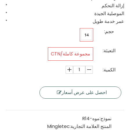
إزالة التحكم
الموصلية الجيدة
عمر خدمة طويل
حجم:
التعبئة:
مجموعة كاملة/CTN
الكمية:
احصل على عرض أسعار
نموذج:
موه-R14
المنتج العلامة التجارية:
Mingletec