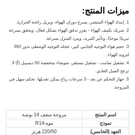
ميزات المنتج:
1. إمداد الهواء المنتشر، يسرع دوران الهواء، ويزيل رائحة الحرارة.
2. شريك تكييف الهواء - يعزز تدفق الهواء بشكل فعال، ويحقق بسرعة
تبريدًا موحدًا، وتأثير التبريد، ويبرد المنزل بسرعة.
3. حجم هواء التوجيه الجانبي كبير، عجلة التوجيه الوسطى تدور 360
لتزويد الهواء.
4. تشغيل صامت - تشغيل مستقر، ضوضاء منخفضة 50 ديسيبل (أ) لا
تزعج العمل العادي.
5. جهاز التحكم عن بعد - 3 سرعات رياح يمكن تعديلها، تحكم سهل في
المروحة.
اسم المنتج
مروحة سقف 14 بوصة
نموذج
موه-R14
الجهد (الخامس)
220/50 هرتز