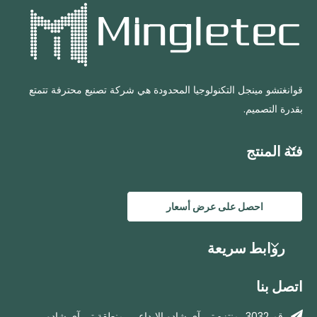
قوانغتشو مينجل التكنولوجيا المحدودة هي شركة تصنيع محترفة تتمتع
بقدرة التصميم.
فئة المنتج
احصل على عرض أسعار
روابط سريعة
اتصل بنا

رقم 3032، منتزه تي آي شادو الإبداعي، منطقة تي آي شادو،