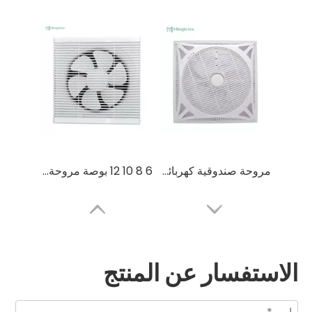
مروحة صندوقية كهربائية مثبتة على السقف مقاس 14 بوصة مع جهاز تحكم عن بعد
6 8 10 12 بوصة مروحة عادم الحمام الصامتة المثبتة على النافذة
الاستفسار عن المنتج