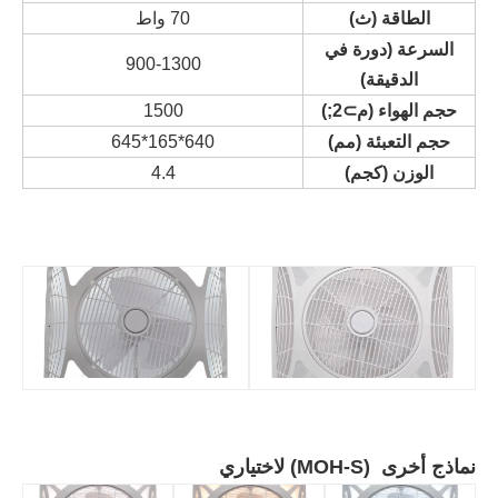
الطاقة (ث)
70 واط
السرعة (دورة في
900-1300
الدقيقة)
حجم الهواء (م⊃2;)
1500
حجم التعبئة (مم)
640*165*645
الوزن (كجم)
4.4
نماذج أخرى (MOH-S) لاختياري