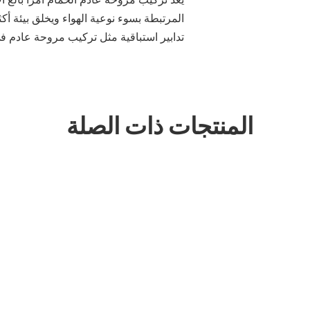
المرتبطة بسوء نوعية الهواء ويخلق بيئة أك
تدابير استباقية مثل تركيب مروحة عادم 
المنتجات ذات الصلة
مروحة عادم كهربائية مثبتة على السقف لاستخدام الحمام في المطبخ
لتك