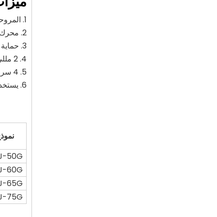
ميزات
1. المروحة الصناعية باستخدام محرك DC بدون فرش مغناطيسي دائم.
2. محرك مغلق بالكامل. مقاوم للغبار، والدخان، والزيت، ويمكن استخدامه في البيئة القاسية.
3. حماية من الحمل الزائد، لا يوجد محرك محترق، عمر خدمة أطول.
4. 2 مللي متر شفرة ألومنيوم مختومة.
5. 4 سرعات قابلة للتعديل.
مروحة ستاند صناعية متأرجحة عالية السرعة مع 3 شفرات من الألومنيوم
6. يستخدم على نطاق واسع في البيئة العامة للمصنع، ورش العمل، المستودعات، الأقبية وغيرها، للتهوية وتحسين البيئة.
نموذ
J-50G
J-60G
J-65G
J-75G