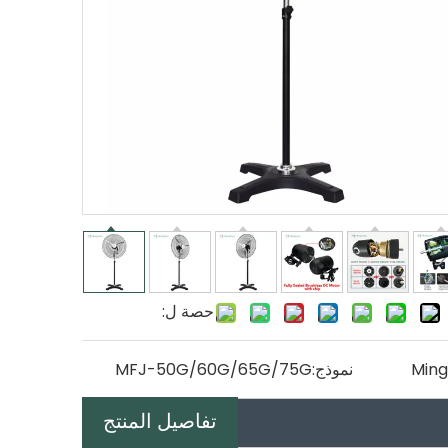
حصة ل:
Ming
نموذج:
MFJ-50G/60G/65G/75G
تفاصيل المنتج