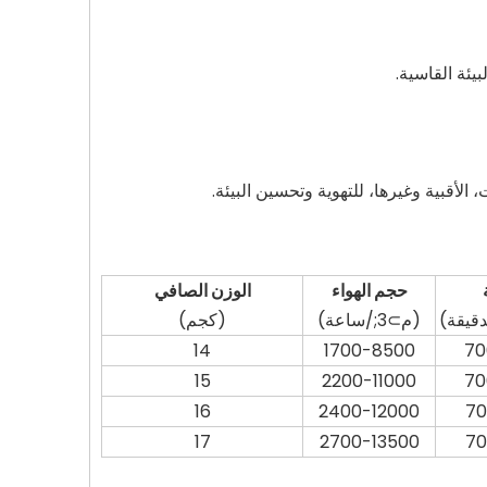
حجم الهواء
الوزن الصافي
دقيقة)
(م⊃3;/ساعة)
(كجم)
14
1700-8500
70
15
2200-11000
70
16
2400-12000
70
17
2700-13500
70